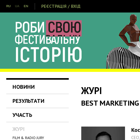
РЕЄСТРАЦІЯ / ВХІД
RU
UA
EN
НОВИНИ
ЖУРІ
РЕЗУЛЬТАТИ
BEST MARKETING
УЧАСТЬ
ЖУРІ
Кос
CEO,
FILM & RADIO JURY