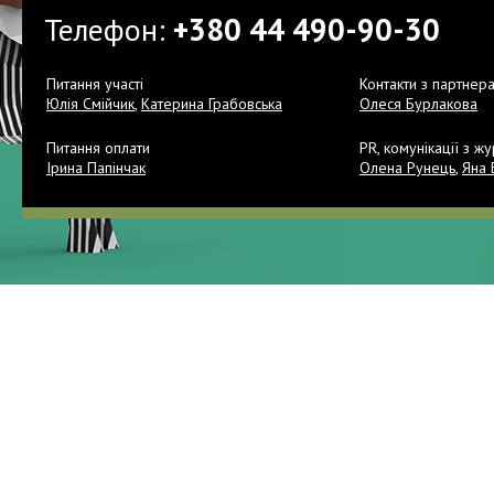
Телефон:
+380 44 490-90-30
Питання участі
Контакти з партнер
Юлія Смійчик
,
Катерина Грабовська
Олеся Бурлакова
Питання оплати
PR, комунікації з жу
Ірина Папінчак
Олена Рунець
,
Яна 