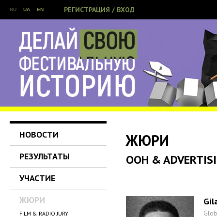
РЕГИСТРАЦИЯ / ВХОД
RU
UA
EN
НОВОСТИ
ЖЮРИ
РЕЗУЛЬТАТЫ
OOH & ADVERTISI
УЧАСТИЕ
ЖЮРИ
Gil
Glob
FILM & RADIO JURY